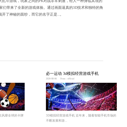
带来沉浸式的游戏体验。其次，游戏中的角色设计独特
式和合作模式等，每种模式都带来不同的挑战和乐趣。
rt体育官网
家表示，这款游戏是他们所期待的3D大乱斗
综上所述，这款以3D大乱斗为核心的游戏给玩家们带来
够长时间沉浸其中。瞩目已久的这款游戏终于揭开了神秘