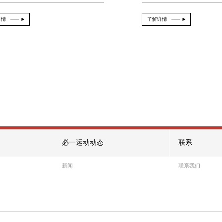
必一运动B·Sport 双脑球王3d小游
2026-08-08
From：official
双脑球王3D小游戏真的太难了 游戏简介 双
3D小游戏是...
了解详情