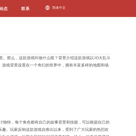
必一运动动态
独特的特色和华丽的画面，吸引着无数玩家的注意。那么
角色进行游戏，每个角色都有独特的技能和属性。游戏