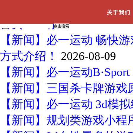
与
“必一运动”
相关的标签
关于我们
首页
TAG标签
【新闻】必一运动 畅快
方式介绍！
2026-08-09
【新闻】必一运动B·Spor
【新闻】三国杀卡牌游戏
【新闻】必一运动 3d模
【新闻】规划类游戏小程