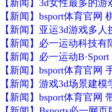
【新闻】3d女性最多的游
【新闻】bsport体育官
【新闻】亚运3d游戏多人
【新闻】必一运动科技有
【新闻】必一运动B·Spor
【新闻】bsport体育官网
【新闻】游戏3d场景建模
【新闻】bsport体育官
【新闻】Bsports必一网